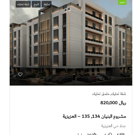
مميز
سابقة
للبيع
شقة تمليك
شقة تمليك, ملحق تمليك
ريال 820,000
مشروع البنيان 134, 135 – العزيزية
جدة, حي العزيزية