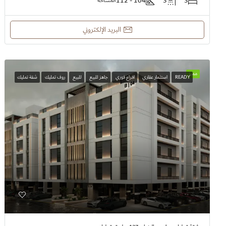
104 - 112
3
3
المساحة
البريد الإلكتروني
مميز
READY
استثمار عقاري
افراع فوري
جاهز للبيع
للبيع
روف تمليك
شقة تمليك