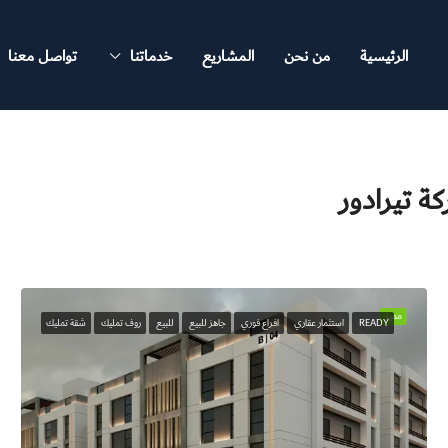
الرئيسية
من نحن
المشاريع
خدماتنا
تواصل معنا
مميز
READY
استثمار عقاري
افراع فوري
جاهز للبيع
للبيع
روف تمليك
شقة تمليك