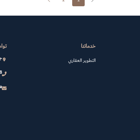
خدماتنا
توا
جد
التطوير العقاري
8
a