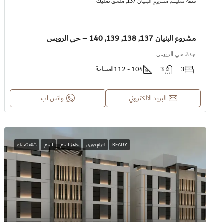
شقة تمليك, مشروع البنيان 137, ملحق تمليك
مشروع البنيان 137, 138, 139, 140 – حي الرويس
جدة, حي الرويس
104 - 112
3
3
المساحة
البريد الإلكتروني
واتس اب
READY
افراع فوري
جاهز للبيع
للبيع
شقة تمليك