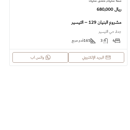
شقة تمليك, ملحق تمليك
ريال 680,000
مشروع البنيان 129 – التيسير
جدة, حي التيسير
165
3
4
قدم مربع
البريد الإلكتروني
واتس اب