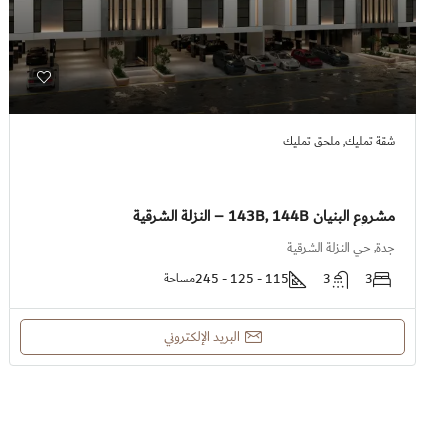
شقة تمليك, ملحق تمليك
مشروع البنيان 143B, 144B – النزلة الشرقية
جدة, حي النزلة الشرقية
115 - 125 - 245
3
3
مساحة
البريد الإلكتروني