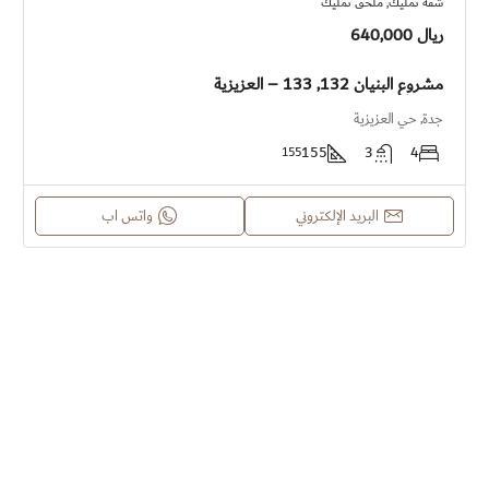
شقة تمليك, ملحق تمليك
ريال 640,000
مشروع البنيان 132, 133 – العزيزية
جدة, حي العزيزية
155
3
4
155
البريد الإلكتروني
واتس اب