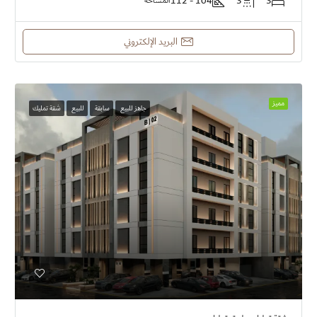
104 - 112
3
3
المساحة
البريد الإلكتروني
مميز
جاهز للبيع
سابقة
للبيع
شقة تمليك