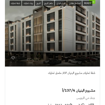
مميز
READY
استثمار عقاري
افراع فوري
جاهز للبيع
للبيع
روف تمليك
شقة تمليك
شقة تمليك, مشروع البنيان 137, ملحق تمليك
مشروع البنيان 137/4/أ
جدة, حي الرويس