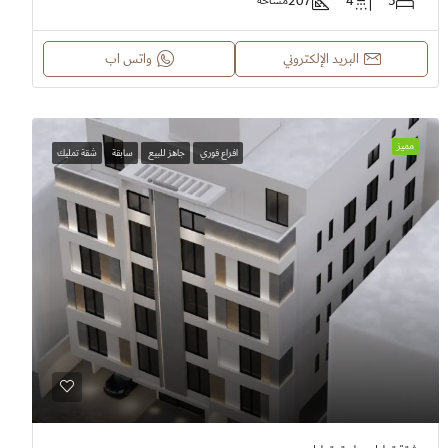
207
4
5
مساحة
البريد الإلكتروني
واتس اب
مميز
افراع فوري
جاهز للبيع
سابقة
شقة تمليك