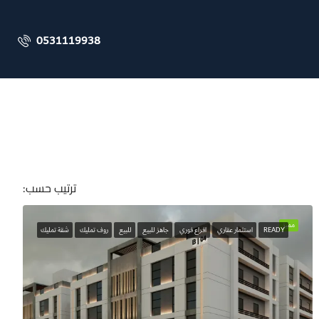
0531119938
ترتيب حسب:
مميز
READY
استثمار عقاري
افراع فوري
جاهز للبيع
للبيع
روف تمليك
شقة تمليك