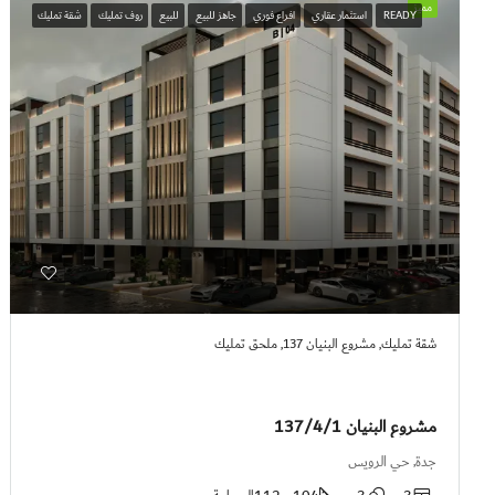
مميز
READY
استثمار عقاري
افراع فوري
جاهز للبيع
للبيع
روف تمليك
شقة تمليك
شقة تمليك, مشروع البنيان 137, ملحق تمليك
مشروع البنيان 137/4/1
جدة, حي الرويس